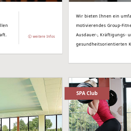
Wir bieten Ihnen ein umf
llen
motivierendes Group-Fitn
aft.
Ausdauer-, Kräftigungs- 
weitere Infos
gesundheitsorientierten 
SPA Club