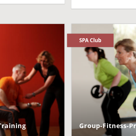
SPA Club
Training
Group-Fitness-